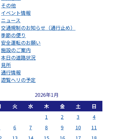
その他
イベント情報
ニュース
交通規制のお知らせ（通行止め）
季節の便り
安全運転のお願い
施設のご案内
本日の道路状況
見所
通行情報
遊覧ヘリの予定
2026年1月
月
火
水
木
金
土
日
1
2
3
4
5
6
7
8
9
10
11
2
13
14
15
16
17
18