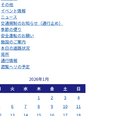
その他
イベント情報
ニュース
交通規制のお知らせ（通行止め）
季節の便り
安全運転のお願い
施設のご案内
本日の道路状況
見所
通行情報
遊覧ヘリの予定
2026年1月
月
火
水
木
金
土
日
1
2
3
4
5
6
7
8
9
10
11
2
13
14
15
16
17
18