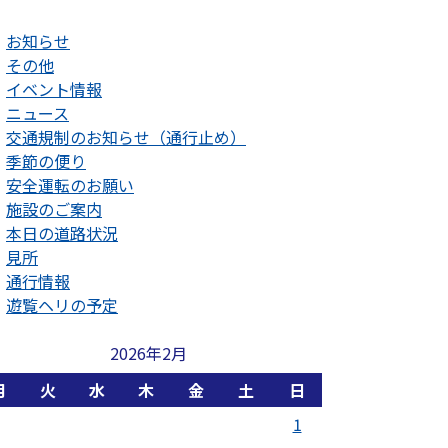
お知らせ
その他
イベント情報
ニュース
交通規制のお知らせ（通行止め）
季節の便り
安全運転のお願い
施設のご案内
本日の道路状況
見所
通行情報
遊覧ヘリの予定
2026年2月
月
火
水
木
金
土
日
1