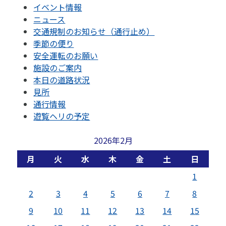
イベント情報
ニュース
交通規制のお知らせ（通行止め）
季節の便り
安全運転のお願い
施設のご案内
本日の道路状況
見所
通行情報
遊覧ヘリの予定
2026年2月
月
火
水
木
金
土
日
1
2
3
4
5
6
7
8
9
10
11
12
13
14
15