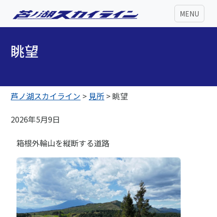
MENU
眺望
芦ノ湖スカイライン
>
見所
>
眺望
2026年5月9日
箱根外輪山を縦断する道路