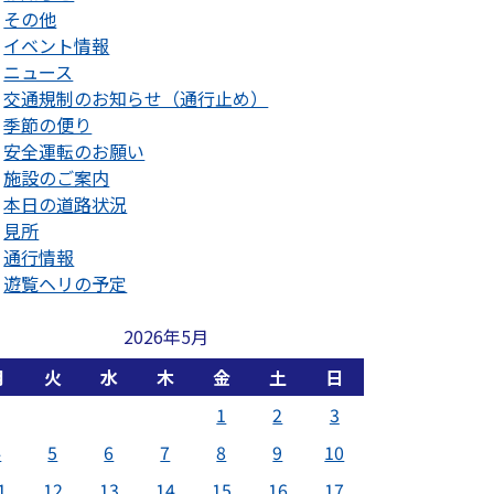
その他
イベント情報
ニュース
交通規制のお知らせ（通行止め）
季節の便り
安全運転のお願い
施設のご案内
本日の道路状況
見所
通行情報
遊覧ヘリの予定
2026年5月
月
火
水
木
金
土
日
1
2
3
4
5
6
7
8
9
10
1
12
13
14
15
16
17