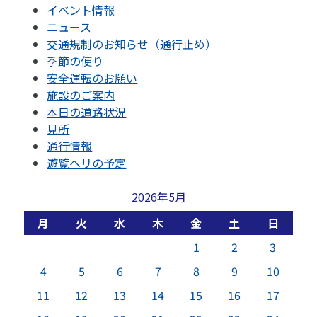
イベント情報
ニュース
交通規制のお知らせ（通行止め）
季節の便り
安全運転のお願い
施設のご案内
本日の道路状況
見所
通行情報
遊覧ヘリの予定
2026年5月
月
火
水
木
金
土
日
1
2
3
4
5
6
7
8
9
10
11
12
13
14
15
16
17