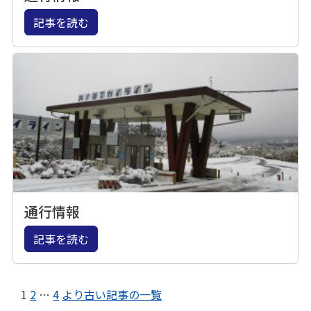
記事を読む
通行情報
記事を読む
1
2
…
4
より古い記事の一覧