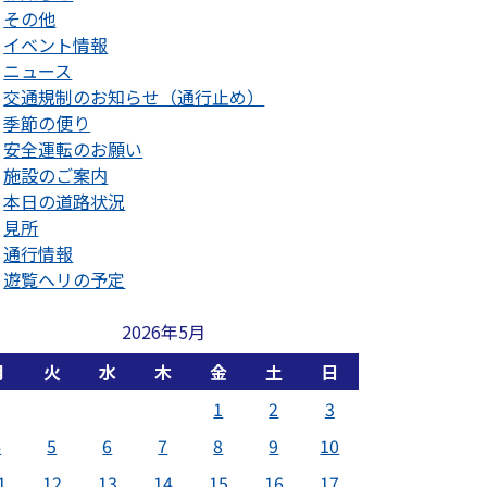
その他
イベント情報
ニュース
交通規制のお知らせ（通行止め）
季節の便り
安全運転のお願い
施設のご案内
本日の道路状況
見所
通行情報
遊覧ヘリの予定
2026年5月
月
火
水
木
金
土
日
1
2
3
4
5
6
7
8
9
10
1
12
13
14
15
16
17