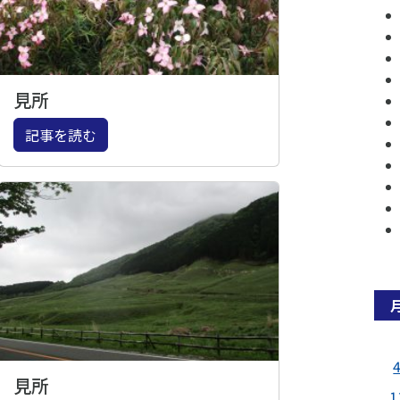
見所
記事を読む
見所
1