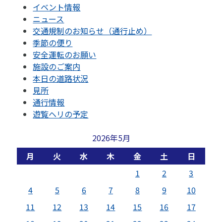
イベント情報
ニュース
交通規制のお知らせ（通行止め）
季節の便り
安全運転のお願い
施設のご案内
本日の道路状況
見所
通行情報
遊覧ヘリの予定
2026年5月
月
火
水
木
金
土
日
1
2
3
4
5
6
7
8
9
10
11
12
13
14
15
16
17