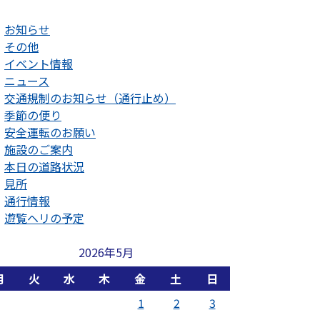
お知らせ
その他
イベント情報
ニュース
交通規制のお知らせ（通行止め）
季節の便り
安全運転のお願い
施設のご案内
本日の道路状況
見所
通行情報
遊覧ヘリの予定
2026年5月
月
火
水
木
金
土
日
1
2
3