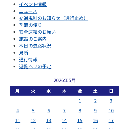
イベント情報
ニュース
交通規制のお知らせ（通行止め）
季節の便り
安全運転のお願い
施設のご案内
本日の道路状況
見所
通行情報
遊覧ヘリの予定
2026年5月
月
火
水
木
金
土
日
1
2
3
4
5
6
7
8
9
10
11
12
13
14
15
16
17