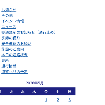
お知らせ
その他
イベント情報
ニュース
交通規制のお知らせ（通行止め）
季節の便り
安全運転のお願い
施設のご案内
本日の道路状況
見所
通行情報
遊覧ヘリの予定
2026年5月
月
火
水
木
金
土
日
1
2
3