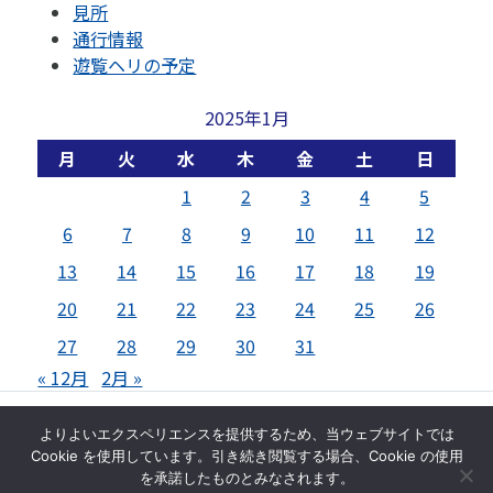
見所
通行情報
遊覧ヘリの予定
2025年1月
月
火
水
木
金
土
日
1
2
3
4
5
6
7
8
9
10
11
12
13
14
15
16
17
18
19
20
21
22
23
24
25
26
27
28
29
30
31
« 12月
2月 »
© 芦ノ湖スカイライン株式会社
よりよいエクスペリエンスを提供するため、当ウェブサイトでは
Cookie を使用しています。引き続き閲覧する場合、Cookie の使用
トップページ
サイトマップ
お問い合わせ
を承諾したものとみなされます。