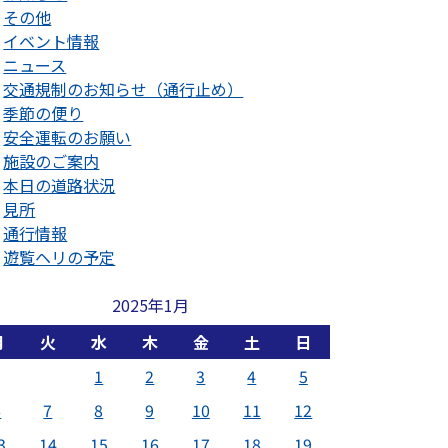
その他
イベント情報
ニュース
交通規制のお知らせ（通行止め）
季節の便り
安全運転のお願い
施設のご案内
本日の道路状況
見所
通行情報
遊覧ヘリの予定
2025年1月
月
火
水
木
金
土
日
1
2
3
4
5
6
7
8
9
10
11
12
3
14
15
16
17
18
19