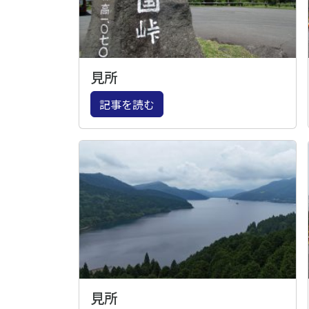
見所
記事を読む
見所