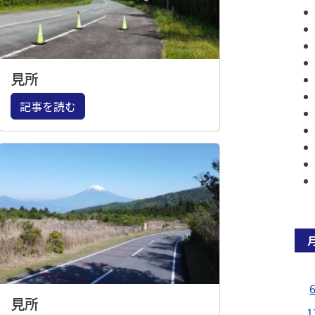
見所
記事を読む
見所
1