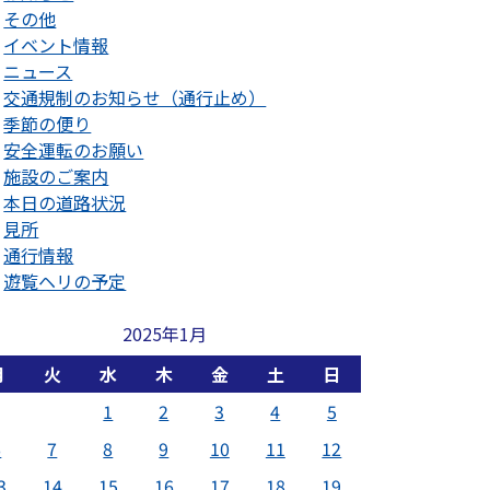
その他
イベント情報
ニュース
交通規制のお知らせ（通行止め）
季節の便り
安全運転のお願い
施設のご案内
本日の道路状況
見所
通行情報
遊覧ヘリの予定
2025年1月
月
火
水
木
金
土
日
1
2
3
4
5
6
7
8
9
10
11
12
3
14
15
16
17
18
19