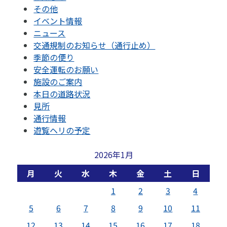
その他
イベント情報
ニュース
交通規制のお知らせ（通行止め）
季節の便り
安全運転のお願い
施設のご案内
本日の道路状況
見所
通行情報
遊覧ヘリの予定
2026年1月
月
火
水
木
金
土
日
1
2
3
4
5
6
7
8
9
10
11
12
13
14
15
16
17
18