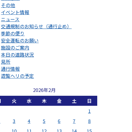
その他
イベント情報
ニュース
交通規制のお知らせ（通行止め）
季節の便り
安全運転のお願い
施設のご案内
本日の道路状況
見所
通行情報
遊覧ヘリの予定
2026年2月
月
火
水
木
金
土
日
1
2
3
4
5
6
7
8
9
10
11
12
13
14
15