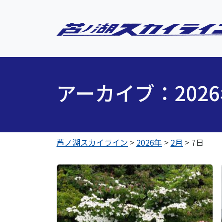
アーカイブ：202
芦ノ湖スカイライン
>
2026年
>
2月
>
7日