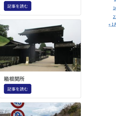
記事を読む
1
2
« 1
箱根関所
記事を読む