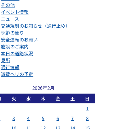
その他
イベント情報
ニュース
交通規制のお知らせ（通行止め）
季節の便り
安全運転のお願い
施設のご案内
本日の道路状況
見所
通行情報
遊覧ヘリの予定
2026年2月
月
火
水
木
金
土
日
1
2
3
4
5
6
7
8
9
10
11
12
13
14
15