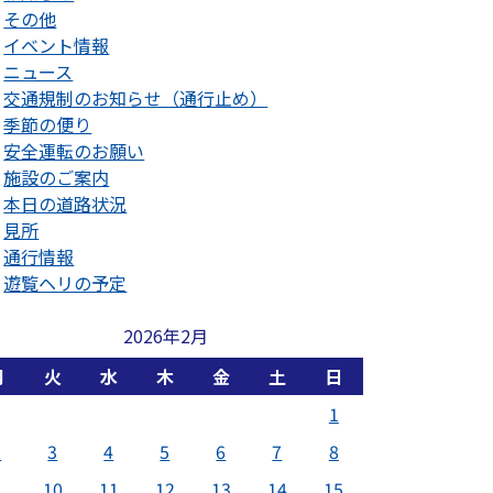
その他
イベント情報
ニュース
交通規制のお知らせ（通行止め）
季節の便り
安全運転のお願い
施設のご案内
本日の道路状況
見所
通行情報
遊覧ヘリの予定
2026年2月
月
火
水
木
金
土
日
1
2
3
4
5
6
7
8
9
10
11
12
13
14
15