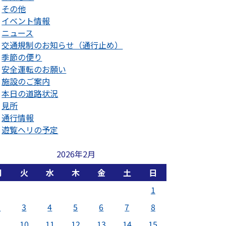
その他
イベント情報
ニュース
交通規制のお知らせ（通行止め）
季節の便り
安全運転のお願い
施設のご案内
本日の道路状況
見所
通行情報
遊覧ヘリの予定
2026年2月
月
火
水
木
金
土
日
1
2
3
4
5
6
7
8
9
10
11
12
13
14
15