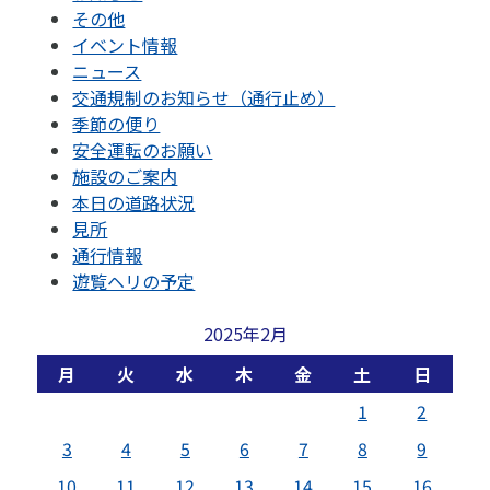
その他
イベント情報
ニュース
交通規制のお知らせ（通行止め）
季節の便り
安全運転のお願い
施設のご案内
本日の道路状況
見所
通行情報
遊覧ヘリの予定
2025年2月
月
火
水
木
金
土
日
1
2
3
4
5
6
7
8
9
10
11
12
13
14
15
16