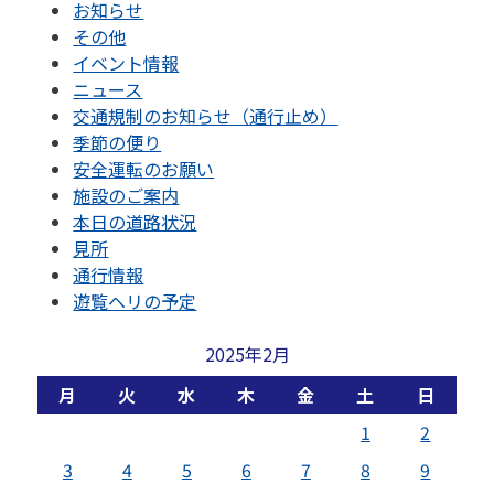
お知らせ
その他
イベント情報
ニュース
交通規制のお知らせ（通行止め）
季節の便り
安全運転のお願い
施設のご案内
本日の道路状況
見所
通行情報
遊覧ヘリの予定
2025年2月
月
火
水
木
金
土
日
1
2
3
4
5
6
7
8
9