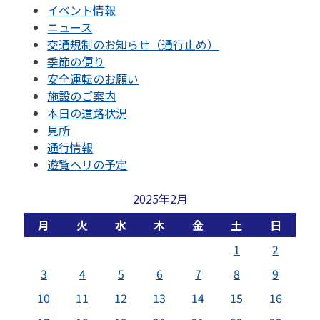
イベント情報
ニュース
交通規制のお知らせ（通行止め）
季節の便り
安全運転のお願い
施設のご案内
本日の道路状況
見所
通行情報
遊覧ヘリの予定
2025年2月
月
火
水
木
金
土
日
1
2
3
4
5
6
7
8
9
10
11
12
13
14
15
16