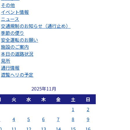
その他
イベント情報
ニュース
交通規制のお知らせ（通行止め）
季節の便り
安全運転のお願い
施設のご案内
本日の道路状況
見所
通行情報
遊覧ヘリの予定
2025年11月
月
火
水
木
金
土
日
1
2
3
4
5
6
7
8
9
0
11
12
13
14
15
16