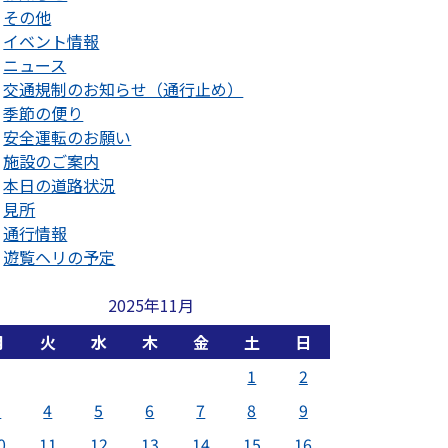
その他
イベント情報
ニュース
交通規制のお知らせ（通行止め）
季節の便り
安全運転のお願い
施設のご案内
本日の道路状況
見所
通行情報
遊覧ヘリの予定
2025年11月
月
火
水
木
金
土
日
1
2
3
4
5
6
7
8
9
0
11
12
13
14
15
16