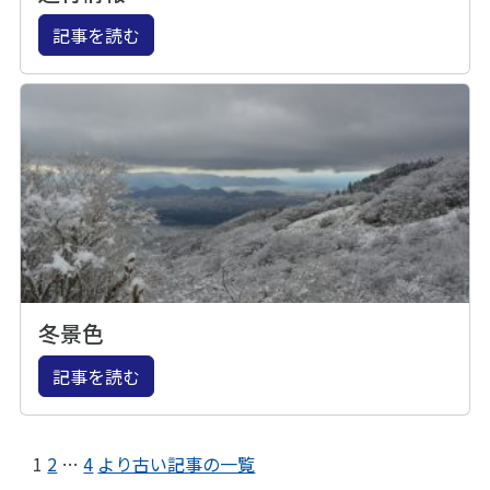
記事を読む
冬景色
記事を読む
1
2
…
4
より古い記事の一覧