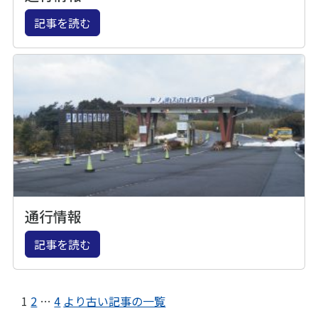
記事を読む
通行情報
記事を読む
1
2
…
4
より古い記事の一覧