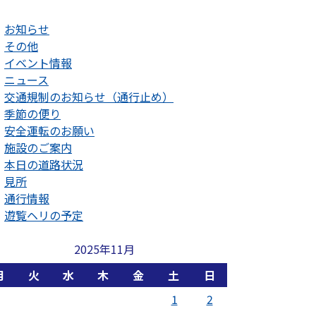
お知らせ
その他
イベント情報
ニュース
交通規制のお知らせ（通行止め）
季節の便り
安全運転のお願い
施設のご案内
本日の道路状況
見所
通行情報
遊覧ヘリの予定
2025年11月
月
火
水
木
金
土
日
1
2