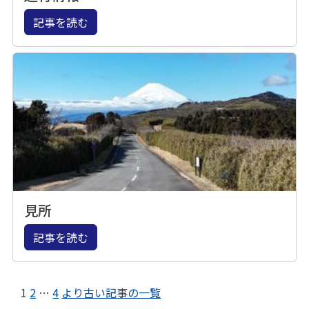
記事を読む
見所
記事を読む
1
2
…
4
より古い記事の一覧