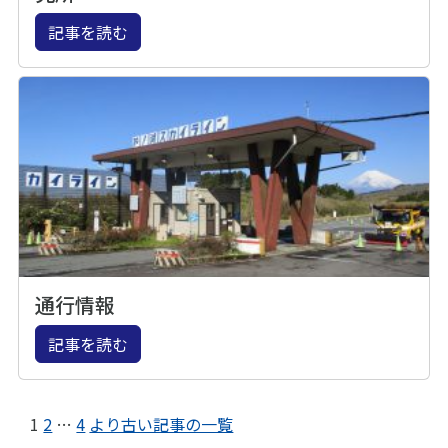
記事を読む
通行情報
記事を読む
1
2
…
4
より古い記事の一覧