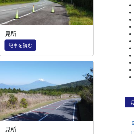
見所
記事を読む
見所
1