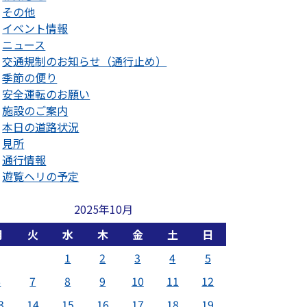
その他
イベント情報
ニュース
交通規制のお知らせ（通行止め）
季節の便り
安全運転のお願い
施設のご案内
本日の道路状況
見所
通行情報
遊覧ヘリの予定
2025年10月
月
火
水
木
金
土
日
1
2
3
4
5
6
7
8
9
10
11
12
3
14
15
16
17
18
19