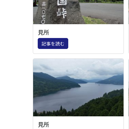
見所
記事を読む
見所