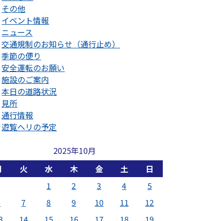
その他
イベント情報
ニュース
交通規制のお知らせ（通行止め）
季節の便り
安全運転のお願い
施設のご案内
本日の道路状況
見所
通行情報
遊覧ヘリの予定
2025年10月
月
火
水
木
金
土
日
1
2
3
4
5
6
7
8
9
10
11
12
3
14
15
16
17
18
19