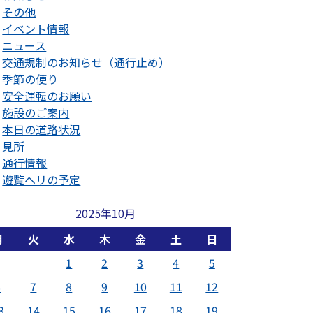
その他
イベント情報
ニュース
交通規制のお知らせ（通行止め）
季節の便り
安全運転のお願い
施設のご案内
本日の道路状況
見所
通行情報
遊覧ヘリの予定
2025年10月
月
火
水
木
金
土
日
1
2
3
4
5
6
7
8
9
10
11
12
3
14
15
16
17
18
19