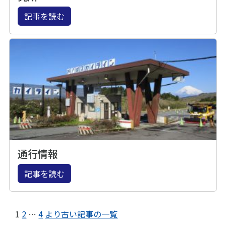
記事を読む
通行情報
記事を読む
1
2
…
4
より古い記事の一覧