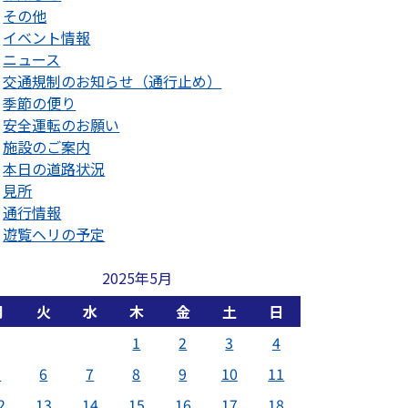
その他
イベント情報
ニュース
交通規制のお知らせ（通行止め）
季節の便り
安全運転のお願い
施設のご案内
本日の道路状況
見所
通行情報
遊覧ヘリの予定
2025年5月
月
火
水
木
金
土
日
1
2
3
4
5
6
7
8
9
10
11
2
13
14
15
16
17
18