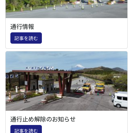
通行情報
記事を読む
通行止め解除のお知らせ
記事を読む