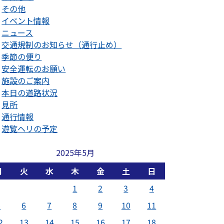
その他
イベント情報
ニュース
交通規制のお知らせ（通行止め）
季節の便り
安全運転のお願い
施設のご案内
本日の道路状況
見所
通行情報
遊覧ヘリの予定
2025年5月
月
火
水
木
金
土
日
1
2
3
4
5
6
7
8
9
10
11
2
13
14
15
16
17
18