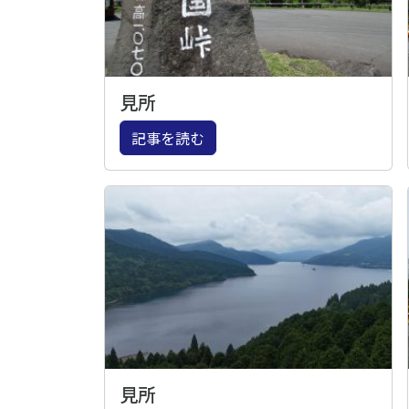
見所
記事を読む
見所