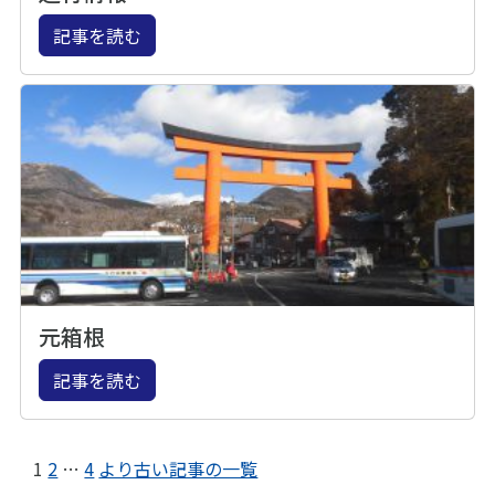
記事を読む
元箱根
記事を読む
1
2
…
4
より古い記事の一覧