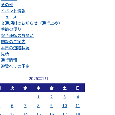
その他
イベント情報
ニュース
交通規制のお知らせ（通行止め）
季節の便り
安全運転のお願い
施設のご案内
本日の道路状況
見所
通行情報
遊覧ヘリの予定
2026年1月
月
火
水
木
金
土
日
1
2
3
4
5
6
7
8
9
10
11
2
13
14
15
16
17
18