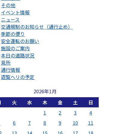
その他
イベント情報
ニュース
交通規制のお知らせ（通行止め）
季節の便り
安全運転のお願い
施設のご案内
本日の道路状況
見所
通行情報
遊覧ヘリの予定
2026年1月
月
火
水
木
金
土
日
1
2
3
4
5
6
7
8
9
10
11
2
13
14
15
16
17
18