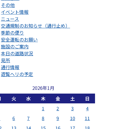
その他
イベント情報
ニュース
交通規制のお知らせ（通行止め）
季節の便り
安全運転のお願い
施設のご案内
本日の道路状況
見所
通行情報
遊覧ヘリの予定
2026年1月
月
火
水
木
金
土
日
1
2
3
4
5
6
7
8
9
10
11
2
13
14
15
16
17
18