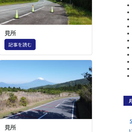
見所
記事を読む
見所
1