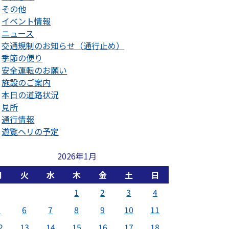
その他
イベント情報
ニュース
交通規制のお知らせ（通行止め）
季節の便り
安全運転のお願い
施設のご案内
本日の道路状況
見所
通行情報
遊覧ヘリの予定
2026年1月
月
火
水
木
金
土
日
1
2
3
4
5
6
7
8
9
10
11
2
13
14
15
16
17
18