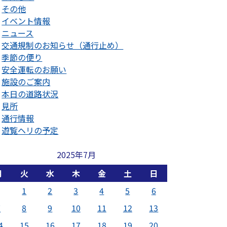
その他
イベント情報
ニュース
交通規制のお知らせ（通行止め）
季節の便り
安全運転のお願い
施設のご案内
本日の道路状況
見所
通行情報
遊覧ヘリの予定
2025年7月
月
火
水
木
金
土
日
1
2
3
4
5
6
7
8
9
10
11
12
13
4
15
16
17
18
19
20