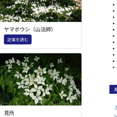
ヤマボウシ（山法師）
記事を読む
見所
1