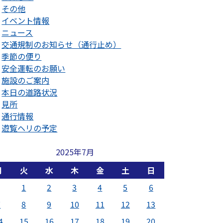
その他
イベント情報
ニュース
交通規制のお知らせ（通行止め）
季節の便り
安全運転のお願い
施設のご案内
本日の道路状況
見所
通行情報
遊覧ヘリの予定
2025年7月
月
火
水
木
金
土
日
1
2
3
4
5
6
7
8
9
10
11
12
13
4
15
16
17
18
19
20