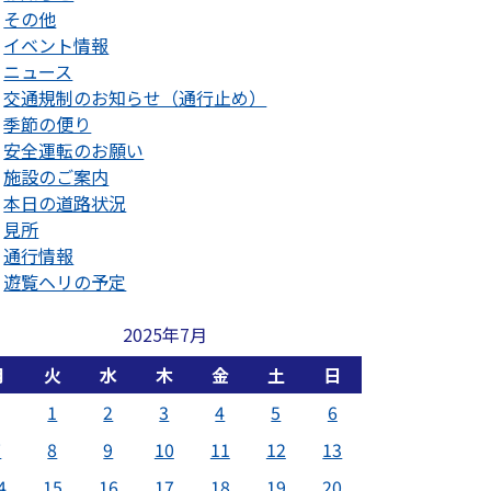
その他
イベント情報
ニュース
交通規制のお知らせ（通行止め）
季節の便り
安全運転のお願い
施設のご案内
本日の道路状況
見所
通行情報
遊覧ヘリの予定
2025年7月
月
火
水
木
金
土
日
1
2
3
4
5
6
7
8
9
10
11
12
13
4
15
16
17
18
19
20