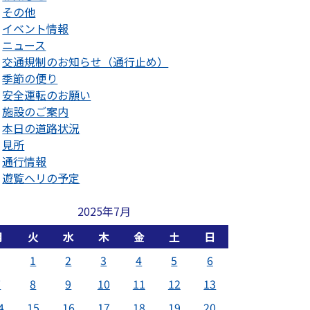
その他
イベント情報
ニュース
交通規制のお知らせ（通行止め）
季節の便り
安全運転のお願い
施設のご案内
本日の道路状況
見所
通行情報
遊覧ヘリの予定
2025年7月
月
火
水
木
金
土
日
1
2
3
4
5
6
7
8
9
10
11
12
13
4
15
16
17
18
19
20