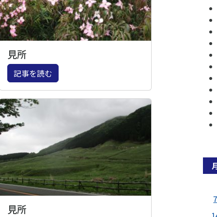
見所
記事を読む
見所
1