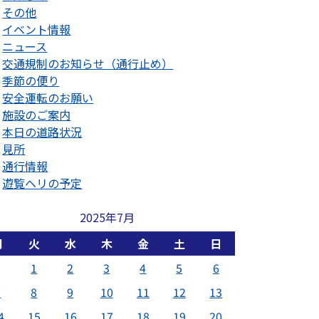
その他
イベント情報
ニュース
交通規制のお知らせ（通行止め）
季節の便り
安全運転のお願い
施設のご案内
本日の道路状況
見所
通行情報
遊覧ヘリの予定
2025年7月
月
火
水
木
金
土
日
1
2
3
4
5
6
7
8
9
10
11
12
13
4
15
16
17
18
19
20